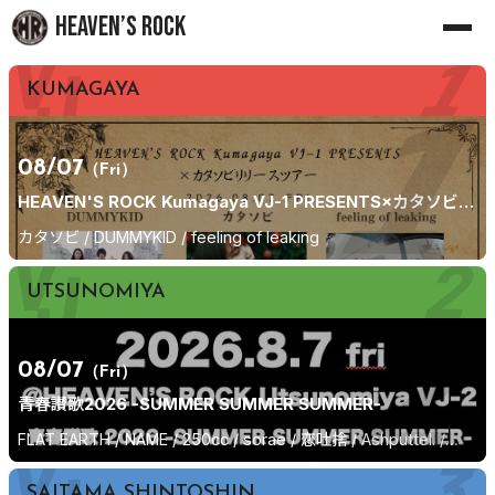
Skip
HEAVEN’S ROCK
to
content
KUMAGAYA
08/07
（Fri）
HEAVEN'S ROCK Kumagaya VJ-1 PRESENTS×カタソビリ
リースツアー
カタソビ / DUMMYKID / feeling of leaking
UTSUNOMIYA
08/07
（Fri）
青春讃歌2026 -SUMMER SUMMER SUMMER-
FLAT EARTH / NAME / 250cc / sorae / 恋吐捨 / Ashputtel. /
coMOONplace / Age gap
SAITAMA SHINTOSHIN