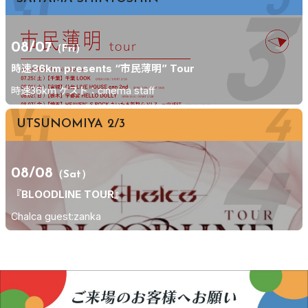
08/07
（Fri）
時速36km presents “市民薄明” Tour
時速36km ゲスト：cinema staff
UTSUNOMIYA 2/3
08/08
（Sat）
『BLOODLINE TOUR』
Chalca guest:zanka