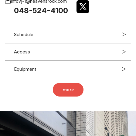
infovj-1@heavensrock.com
048-524-4100
Schedule
＞
Access
＞
Equipment
＞
more