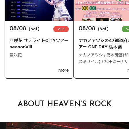
08/08
08/08
（Sat）
VJ-1
（Sat）
V
亜咲花 サテライトCITYツアー
ナカノアツシの47都道府
seasonVIII
アー ONE DAY 栃木編
亜咲花
ナカノアツシ / 高木芳基(
スミサイル) / 植田健一 / 
ヒデト / あんばらんす
more
ABOUT HEAVEN’S ROCK