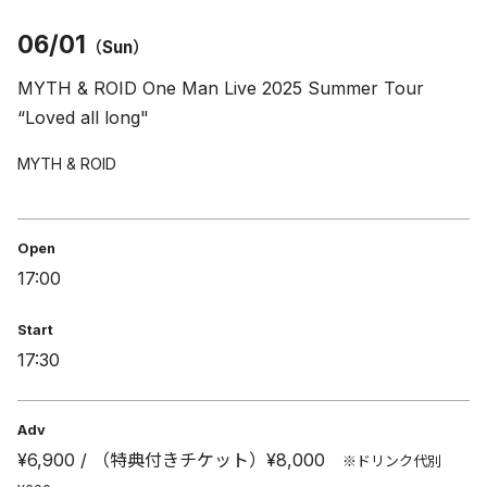
06/01
（Sun）
MYTH & ROID One Man Live 2025 Summer Tour
“Loved all long"
MYTH & ROID
Open
17:00
Start
17:30
Adv
¥6,900 / （特典付きチケット）¥8,000
※ドリンク代別