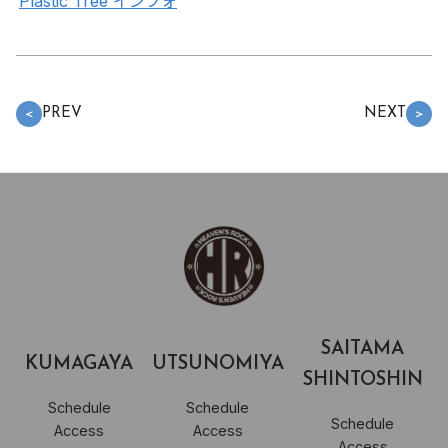
Plastic Tree インフォ
PREV
NEXT
＜
＞
SAITAMA
KUMAGAYA
UTSUNOMIYA
SHINTOSHIN
Schedule
Schedule
Schedule
Access
Access
Access