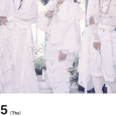
25
（Thu）