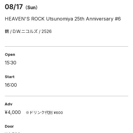
08/17
（Sun）
HEAVEN'S ROCK Utsunomiya 25th Anniversary #6
鶴 / D.W.ニコルズ / 2526
Open
15:30
Start
16:00
Adv
¥4,000
※ドリンク代別 ¥600
Door