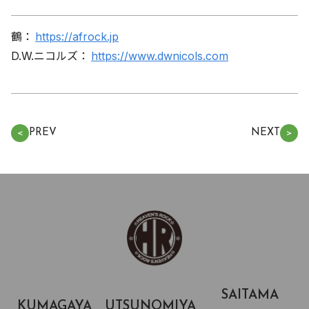
鶴：
https://afrock.jp
D.W.ニコルズ：
https://www.dwnicols.com
PREV
NEXT
＜
＞
SAITAMA
KUMAGAYA
UTSUNOMIYA