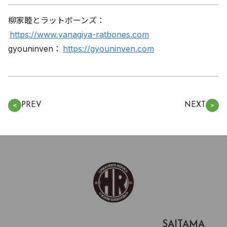
柳家睦とラットボーンズ：
https://www.yanagiya-ratbones.com
gyouninven：
https://gyouninven.com
PREV
NEXT
＜
＞
SAITAMA