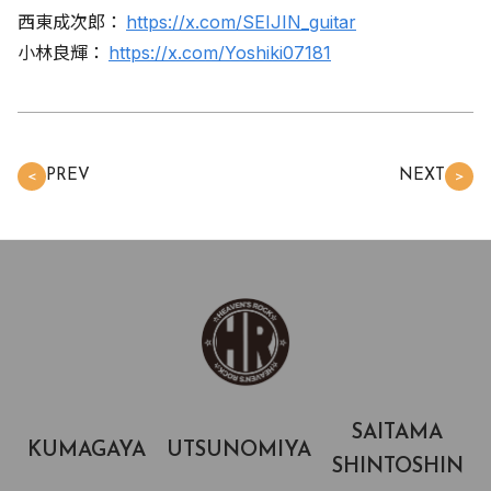
西東成次郎：
https://x.com/SEIJIN_guitar
小林良輝：
https://x.com/Yoshiki07181
PREV
NEXT
＜
＞
SAITAMA
KUMAGAYA
UTSUNOMIYA
SHINTOSHIN