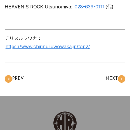
HEAVEN’S ROCK Utsunomiya:
028-639-0111
(代)
チリヌルヲワカ：
https://www.chirinuruwowaka.jp/top2/
PREV
NEXT
＜
＞